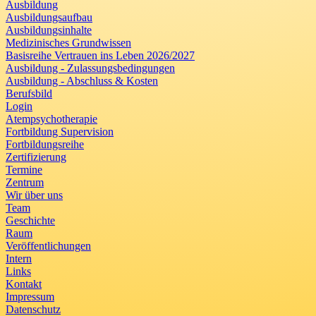
Ausbildung
Ausbildungsaufbau
Ausbildungsinhalte
Medizinisches Grundwissen
Basisreihe Vertrauen ins Leben 2026/2027
Ausbildung - Zulassungsbedingungen
Ausbildung - Abschluss & Kosten
Berufsbild
Login
Atempsychotherapie
Fortbildung Supervision
Fortbildungsreihe
Zertifizierung
Termine
Zentrum
Wir über uns
Team
Geschichte
Raum
Veröffentlichungen
Intern
Links
Kontakt
Impressum
Datenschutz