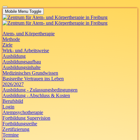
Mobile Menu Toggle
Atem- und Körpertherapie
Methode
Ziele
Wirk- und Arbeitsweise
Ausbildung
Ausbildungsaufbau
Ausbildungsinhalte
Medizinisches Grundwissen
Basisreihe Vertrauen ins Leben
2026/2027
Ausbildung - Zulassungsbedingungen
Ausbildung - Abschluss & Kosten
Berufsbild
Login
Atempsychotherapie
Fortbildung Supervision
Fortbildungsreihe
Zertifizierung
Termine