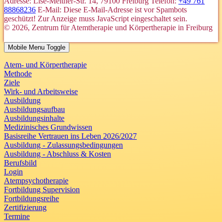
Adresse: Lise-Meitner-Str. 14, 79100 Freiburg
Telefon:
+49 761
88868236
E-Mail:
Diese E-Mail-Adresse ist vor Spambots
geschützt! Zur Anzeige muss JavaScript eingeschaltet sein.
© 2026, Zentrum für Atemtherapie und Körpertherapie in Freiburg
Mobile Menu Toggle
Atem- und Körpertherapie
Methode
Ziele
Wirk- und Arbeitsweise
Ausbildung
Ausbildungsaufbau
Ausbildungsinhalte
Medizinisches Grundwissen
Basisreihe Vertrauen ins Leben 2026/2027
Ausbildung - Zulassungsbedingungen
Ausbildung - Abschluss & Kosten
Berufsbild
Login
Atempsychotherapie
Fortbildung Supervision
Fortbildungsreihe
Zertifizierung
Termine