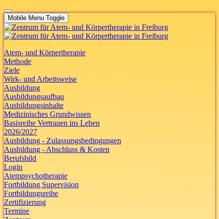
Mobile Menu Toggle
Atem- und Körpertherapie
Methode
Ziele
Wirk- und Arbeitsweise
Ausbildung
Ausbildungsaufbau
Ausbildungsinhalte
Medizinisches Grundwissen
Basisreihe Vertrauen ins Leben
2026/2027
Ausbildung - Zulassungsbedingungen
Ausbildung - Abschluss & Kosten
Berufsbild
Login
Atempsychotherapie
Fortbildung Supervision
Fortbildungsreihe
Zertifizierung
Termine