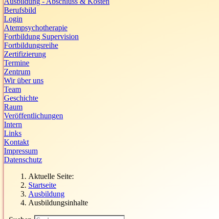
Ausbildung - Abschluss & Kosten
Berufsbild
Login
Atempsychotherapie
Fortbildung Supervision
Fortbildungsreihe
Zertifizierung
Termine
Zentrum
Wir über uns
Team
Geschichte
Raum
Veröffentlichungen
Intern
Links
Kontakt
Impressum
Datenschutz
Aktuelle Seite:
Startseite
Ausbildung
Ausbildungsinhalte