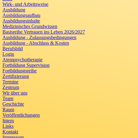
Wirk- und Arbeitsweise
Ausbildung
Ausbildungsaufbau
Ausbildungsinhalte
Medizinisches Grundwissen
Basisreihe Vertrauen ins Leben 2026/2027
Ausbildung - Zulassungsbedingungen
Ausbildung - Abschluss & Kosten
Berufsbild
Login
Atempsychotherapie
Fortbildung Supervision
Fortbildungsreihe
Zertifizierung
Termine
Zentrum
Wir über uns
Team
Geschichte
Raum
Veröffentlichungen
Intern
Links
Kontakt
Impressum