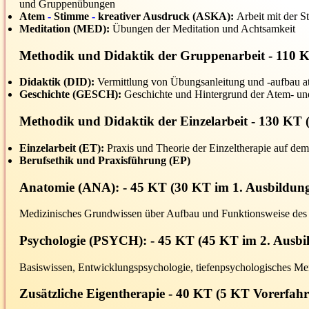
und Gruppenübungen
Atem
-
Stimme
-
kreativer Ausdruck (ASKA):
Arbeit mit der S
Meditation (MED):
Übungen der Meditation und Achtsamkeit
Methodik und Didaktik der Gruppenarbeit
- 110 K
Didaktik (DID):
Vermittlung von Übungsanleitung und -aufbau a
Geschichte (GESCH):
Geschichte und Hintergrund der Atem- un
Methodik und Didaktik der Einzelarbeit
- 130 KT (
Einzelarbeit (ET):
Praxis und Theorie der Einzeltherapie auf d
Berufsethik und Praxisführung (EP)
Anatomie
(ANA): - 45 KT (30 KT im 1. Ausbildungs
Medizinisches Grundwissen über Aufbau und Funktionsweise des K
Psychologie
(PSYCH): - 45 KT (45 KT im 2. Ausbil
Basiswissen, Entwicklungspsychologie, tiefenpsychologisches M
Zusätzliche Eigentherapie
- 40 KT (5 KT Vorerfahru