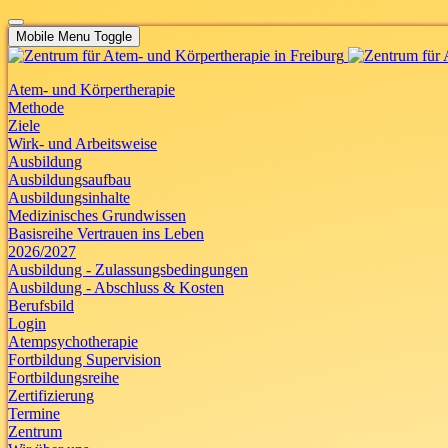
Mobile Menu Toggle
Atem- und Körpertherapie
Methode
Ziele
Wirk- und Arbeitsweise
Ausbildung
Ausbildungsaufbau
Ausbildungsinhalte
Medizinisches Grundwissen
Basisreihe Vertrauen ins Leben
2026/2027
Ausbildung - Zulassungsbedingungen
Ausbildung - Abschluss & Kosten
Berufsbild
Login
Atempsychotherapie
Fortbildung Supervision
Fortbildungsreihe
Zertifizierung
Termine
Zentrum