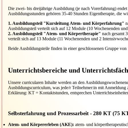
Die zwei- bis dreijährige Ausbildung (je nach Vorerfahrung) en
Ausbildungsstunden gehören 35-40 Stunden Eigentherapie, die wich
1. Ausbildungsteil "Kursleitung Atem- und Körperfahrung"
n
Ausbildungsteil verteilt sich auf 12 Module (10 Wochenenden und 
2. Ausbildungsteil "Atem- und Körpertherapie"
nach gesamt 30
verteilt sich auf 13 Module (11 Wochenenden und 2 Intensivwoch
Beide Ausbildungsteile finden in einer geschlossenen Gruppe von m
Unterrichtsbereiche und Unterrichtsfäch
Unsere curricularen Inhalte werden an den Ausbildungswochenenden
Ausbildungscurriculum, was jede/r Teilnehmer:in mit Anmeldung z
Erklärung: KT = Kontaktstunden, entsprechen Unterrichtseinheite
Selbsterfahrung und Prozessarbeit
- 280 KT (75 KT 
Atem- und Körpererleben (AKE):
atem- und körpertherapeutis