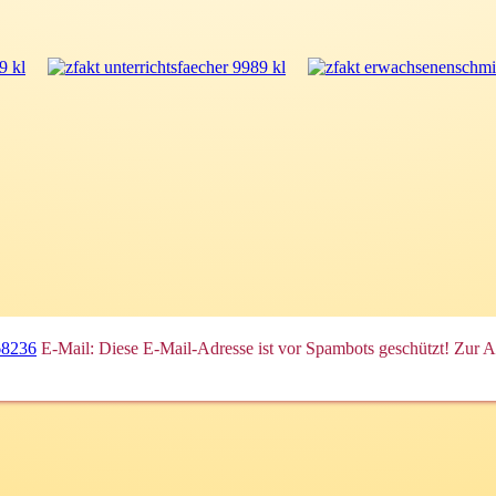
68236
E-Mail:
Diese E-Mail-Adresse ist vor Spambots geschützt! Zur An