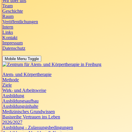
Wir über uns
Team
Geschichte
Raum
Veröffentlichungen
Intern
Links
Kontakt
Impressum
Datenschutz
Mobile Menu Toggle
Atem- und Körpertherapie
Methode
Ziele
Wirk- und Arbeitsweise
Ausbildung
Ausbildungsaufbau
Ausbildungsinhalte
Medizinisches Grundwissen
Basisreihe Vertrauen ins Leben
2026/2027
Ausbildung - Zulassungsbedingungen