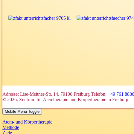
Adresse: Lise-Meitner-Str. 14, 79100 Freiburg
Telefon:
+49 761 888
© 2026, Zentrum für Atemtherapie und Körpertherapie in Freiburg
Mobile Menu Toggle
Atem- und Körpertherapie
Methode
Ziele