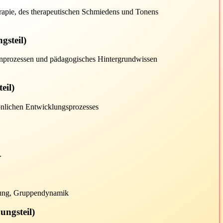
rapie, des therapeutischen Schmiedens und Tonens
gsteil)
enprozessen und pädagogisches Hintergrundwissen
eil)
önlichen Entwicklungsprozesses
.
hrung, Gruppendynamik
ungsteil)